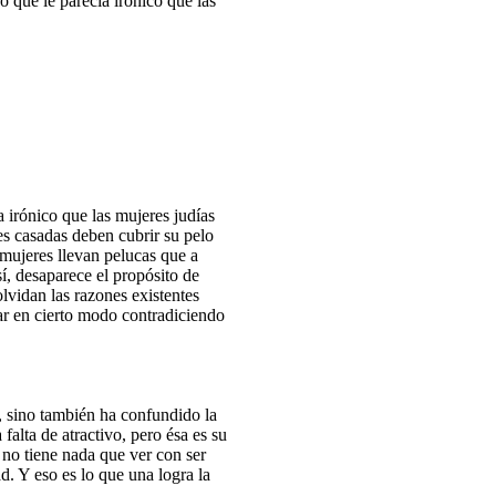
que le parecía irónico que las
 irónico que las mujeres judías
res casadas deben cubrir su pelo
 mujeres llevan pelucas que a
í, desaparece el propósito de
lvidan las razones existentes
ar en cierto modo contradiciendo
, sino también ha confundido la
falta de atractivo, pero ésa es su
a no tiene nada que ver con ser
d. Y eso es lo que una logra la