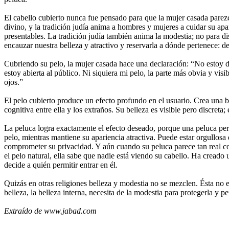
El cabello cubierto nunca fue pensado para que la mujer casada parezc
divino, y la tradición judía anima a hombres y mujeres a cuidar su apa
presentables. La tradición judía también anima la modestia; no para di
encauzar nuestra belleza y atractivo y reservarla a dónde pertenece: d
Cubriendo su pelo, la mujer casada hace una declaración: “No estoy 
estoy abierta al público. Ni siquiera mi pelo, la parte más obvia y visi
ojos.”
El pelo cubierto produce un efecto profundo en el usuario. Crea una ba
cognitiva entre ella y los extraños. Su belleza es visible pero discreta; 
La peluca logra exactamente el efecto deseado, porque una peluca per
pelo, mientras mantiene su apariencia atractiva. Puede estar orgullosa
comprometer su privacidad. Y aún cuando su peluca parece tan real c
el pelo natural, ella sabe que nadie está viendo su cabello. Ha creado 
decide a quién permitir entrar en él.
Quizás en otras religiones belleza y modestia no se mezclen. Ésta no e
belleza, la belleza interna, necesita de la modestia para protegerla y per
Extraído de www.jabad.com