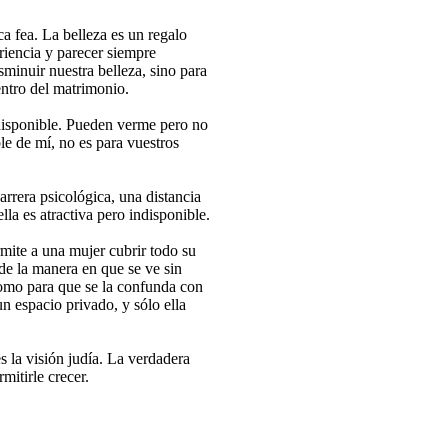
a fea. La belleza es un regalo
riencia y parecer siempre
sminuir nuestra belleza, sino para
entro del matrimonio.
disponible. Pueden verme pero no
ble de mí, no es para vuestros
rrera psicológica, una distancia
ella es atractiva pero indisponible.
mite a una mujer cubrir todo su
 de la manera en que se ve sin
omo para que se la confunda con
un espacio privado, y sólo ella
s la visión judía. La verdadera
mitirle crecer.