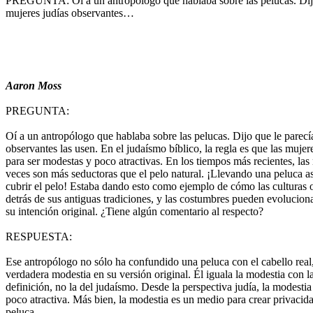
PREGUNTA: Oí a un antropólogo que hablaba sobre las pelucas. Dijo 
mujeres judías observantes…
Aaron Moss
PREGUNTA:
Oí a un antropólogo que hablaba sobre las pelucas. Dijo que le parecía
observantes las usen. En el judaísmo bíblico, la regla es que las muje
para ser modestas y poco atractivas. En los tiempos más recientes, las
veces son más seductoras que el pelo natural. ¡Llevando una peluca as
cubrir el pelo! Estaba dando esto como ejemplo de cómo las culturas o
detrás de sus antiguas tradiciones, y las costumbres pueden evolucion
su intención original. ¿Tiene algún comentario al respecto?
RESPUESTA:
Ese antropólogo no sólo ha confundido una peluca con el cabello real
verdadera modestia en su versión original. Él iguala la modestia con la 
definición, no la del judaísmo. Desde la perspectiva judía, la modesti
poco atractiva. Más bien, la modestia es un medio para crear privacida
peluca.