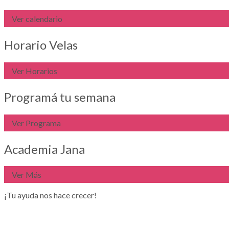
Ver calendario
Horario Velas
Ver Horarios
Programá tu semana
Ver Programa
Academia Jana
Ver Más
¡Tu ayuda nos hace crecer!​