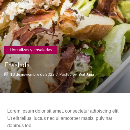
Hortalizas y ensaladas
Ensalada
10 de noviembre de 2022
/
Posted by
Beit Jana
Lorem ipsum dolor sit amet, consectetur adipiscing elit.
Ut elit tellus, luctus nec ullamcorper mattis, pulvinar
dapibus leo.