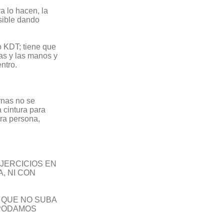
ya lo hacen, la
osible dando
o KDT; tiene que
las y las manos y
ntro.
rnas no se
a cintura para
tra persona,
JERCICIOS EN
, NI CON
Y QUE NO SUBA
 PODAMOS