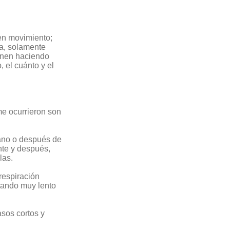
 en movimiento;
va, solamente
ienen haciendo
 el cuánto y el
 me ocurrieron son
rano o después de
ante y después,
las.
respiración
ntando muy lento
asos cortos y