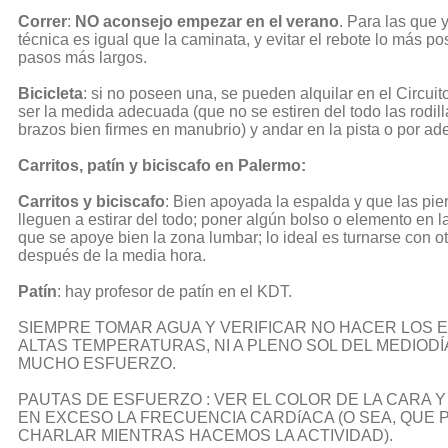
Correr
:
NO aconsejo empezar en el verano
. Para las que 
técnica es igual que la caminata, y evitar el rebote lo más p
pasos más largos.
Bicicleta
: si no poseen una, se pueden alquilar en el Circuit
ser la medida adecuada (que no se estiren del todo las rodil
brazos bien firmes en manubrio) y andar en la pista o por ade
Carritos, patín y biciscafo en Palermo:
Carritos y biciscafo
: Bien apoyada la espalda y que las pie
lleguen a estirar del todo; poner algún bolso o elemento en l
que se apoye bien la zona lumbar; lo ideal es turnarse con o
después de la media hora.
Patín
: hay profesor de patín en el KDT.
SIEMPRE TOMAR AGUA Y VERIFICAR NO HACER LOS E
ALTAS TEMPERATURAS, NI A PLENO SOL DEL MEDIODÍA
MUCHO ESFUERZO.
PAUTAS DE ESFUERZO : VER EL COLOR DE LA CARA 
EN EXCESO LA FRECUENCIA CARDíACA (O SEA, QUE
CHARLAR MIENTRAS HACEMOS LA ACTIVIDAD).