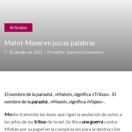
Articulos
Matot-Masei en pocas palabras
22 de julio de 2025
/
Posted by
Soporte EConsultora
El nombre de la parashá , «Matot», significa «Tribus» . El
nombre de la
parashá
, «Masei», significa «Viajes» .
Mo
she transmite las leyes que rigen la anulación de votos a
los jefes de las
tribus
de Israel .Se libra
una guerra
contra
Midián por su papel en la conspiración para la destrucción