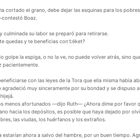
cortado el grano, debe dejar las esquinas para los pobres,
 —contestó Boaz.
 culminada su labor se preparó para retirarse.
te quedas y te beneficias con Léket?
golpe la espiga, o no la ve, no puede volver atrás, sino que
z pacientemente.
eneficiarse con las leyes de la Tora que ella misma había ab
e agradeció muy sinceramente por su bondad y se dispuso a 
ijejá.
los menos afortunados —dijo Ruth— ¿Ahora dime por favor qu
o hacia los depósitos, es posible que haya dejado por olvid
bres, las viudas, los huérfanos y los extraños.
la estarían ahora a salvo del hambre, por un buen tiempo. A