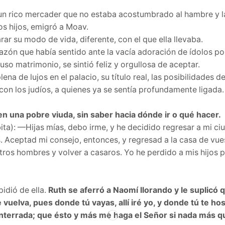
 un rico mercader que no estaba acostumbrado al hambre y l
os hijos, emigró a Moav.
ar su modo de vida, diferente, con el que ella llevaba.
azón que había sentido ante la vacía adoración de ídolos por
so matrimonio, se sintió feliz y orgullosa de aceptar.
na de lujos en el palacio, su título real, las posibilidades d
 con los judíos, a quienes ya se sentía profundamente ligada.
en una pobre viuda, sin saber hacia dónde ir o qué hacer.
bita): —Hijas mías, debo irme, y he decidido regresar a mi c
is. Aceptad mi consejo, entonces, y regresad a la casa de vu
otros hombres y volver a casaros. Yo he perdido a mis hijos 
idió de ella.
Ruth se aferró a Naomí llorando y le suplicó q
elva, pues donde tú vayas, allí iré yo, y donde tú te hos
é enterrada; que ésto y más me haga el Señor si nada más 