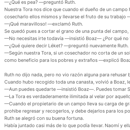
—¿Qué es pea? —preguntó Ruth.
Nuestra Tora nos dice que cuando el dueño de un campo ha 
cosecharlo ellos mismos y llevarse el fruto de su trabajo
—¡Qué maravilloso! —exclamó Ruth.
Se quedó pues a cortar el grano de una punta del campo, y
—No necesitas irte todavía —insistió Boaz— ¿Por qué no 
—¿Qué quiere decir Léket? —preguntó nuevamente Ruth.
—Según nuestra Tora, si un cosechador no corta de un solo 
como beneficio para los pobres y extraños —explicó Boa
Ruth no dijo nada, pero no vio razón alguna para rehusar b
Cuando hubo recogido toda una canasta, volvió a Boaz, l
—Aun puedes quedarte —insistió Boaz—. Puedes tomar Sh
—La Tora es verdaderamente ilimitada al velar por aquel
—Cuando el propietario de un campo lleva su carga de gran
prohibe regresar y recogerlos, y debe dejarlos para los po
Ruth se alegró con su buena fortuna.
Había juntado casi más de lo que podía llevar. Naomí y el