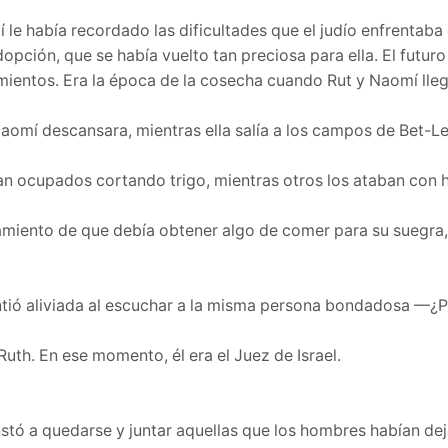
 le había recordado las dificultades que el judío enfrenta
adopción, que se había vuelto tan preciosa para ella. El futu
mientos. Era la época de la cosecha cuando Rut y Naomí lleg
Naomí descansara, mientras ella salía a los campos de Bet-L
cupados cortando trigo, mientras otros los ataban con hoj
miento de que debía obtener algo de comer para su suegra, R
intió aliviada al escuchar a la misma persona bondadosa —¿
uth. En ese momento, él era el Juez de Israel.
stó a quedarse y juntar aquellas que los hombres habían de