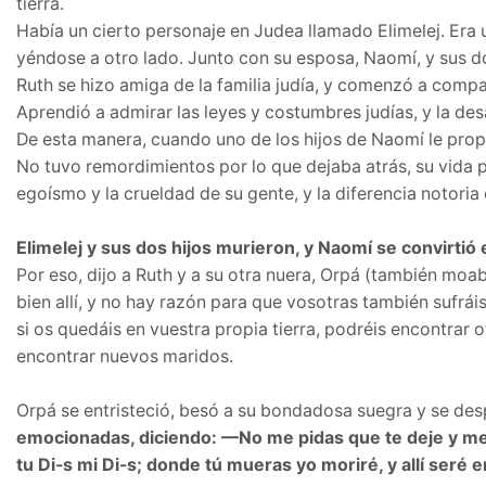
tierra.
Había un cierto personaje en Judea llamado Elimelej. Era
yéndose a otro lado. Junto con su esposa, Naomí, y sus d
Ruth se hizo amiga de la familia judía, y comenzó a compar
Aprendió a admirar las leyes y costumbres judías, y la des
De esta manera, cuando uno de los hijos de Naomí le propu
No tuvo remordimientos por lo que dejaba atrás, su vida ple
egoísmo y la crueldad de su gente, y la diferencia notoria
Elimelej y sus dos hijos murieron, y Naomí se convirtió 
Por eso, dijo a Ruth y a su otra nuera, Orpá (también moa
bien allí, y no hay razón para que vosotras también sufrá
si os quedáis en vuestra propia tierra, podréis encontrar 
encontrar nuevos maridos.
Orpá se entristeció, besó a su bondadosa suegra y se desp
emocionadas, diciendo: —No me pidas que te deje y me vu
tu Di-s mi Di-s; donde tú mueras yo moriré, y allí ser