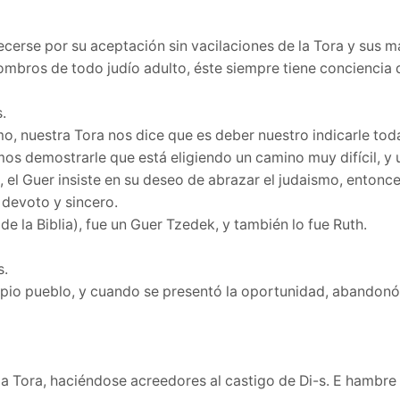
ecerse por su aceptación sin vacilaciones de la Tora y sus 
ombros de todo judío adulto, éste siempre tiene conciencia d
.
o, nuestra Tora nos dice que es deber nuestro indicarle toda
os demostrarle que está eligiendo un camino muy difícil, y 
, el Guer insiste en su deseo de abrazar el judaismo, enton
 devoto y sincero.
e la Biblia), fue un Guer Tzedek, y también lo fue Ruth.
s.
pio pueblo, y cuando se presentó la oportunidad, abandonó l
 la Tora, haciéndose acreedores al castigo de Di-s. E hambre