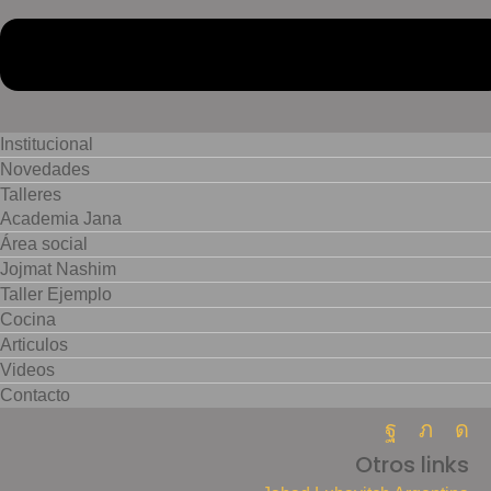
Institucional
Novedades
Talleres
Academia Jana
Área social
Jojmat Nashim
Taller Ejemplo
Cocina
Articulos
Videos
Contacto
Facebook
Twitte
In
Otros links