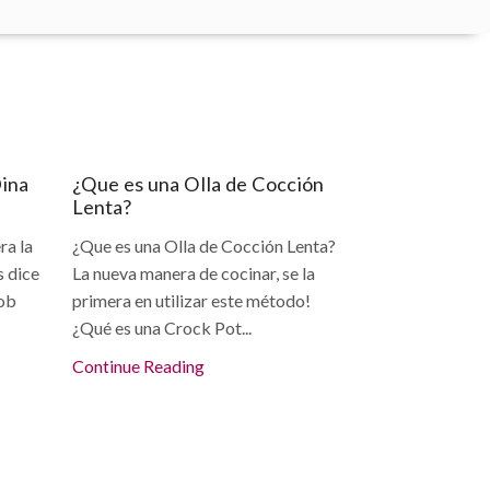
Articulos
Dina
¿Que es una Olla de Cocción
Lenta?
ra la
¿Que es una Olla de Cocción Lenta?
s dice
La nueva manera de cocinar, se la
cob
primera en utilizar este método!
¿Qué es una Crock Pot...
Continue Reading
Articulos