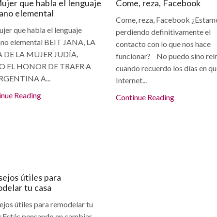
ujer que habla el lenguaje
Come, reza, Facebook
ano elemental
Come, reza, Facebook ¿Estam
jer que habla el lenguaje
perdiendo definitivamente el
no elemental BEIT JANA, LA
contacto con lo que nos hace
 DE LA MUJER JUDÍA,
funcionar? No puedo sino reí
O EL HONOR DE TRAER A
cuando recuerdo los días en q
RGENTINA A...
Internet...
inue Reading
Continue Reading
ticulos
ejos útiles para
delar tu casa
jos útiles para remodelar tu
 ¿Estás pensando en cambiar