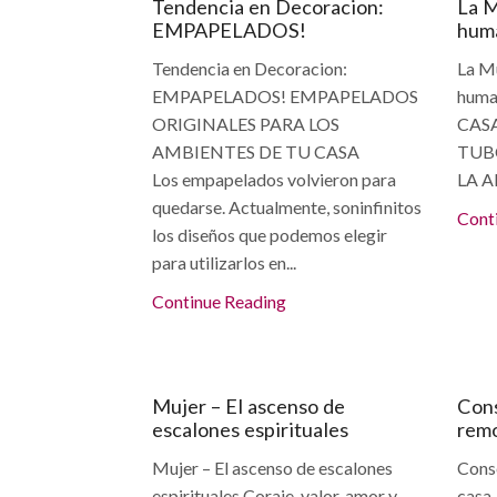
Tendencia en Decoracion:
La M
EMPAPELADOS!
hum
Tendencia en Decoracion:
La Mu
EMPAPELADOS! EMPAPELADOS
huma
ORIGINALES PARA LOS
CASA
AMBIENTES DE TU CASA
TUB
Los empapelados volvieron para
LA A
quedarse. Actualmente, soninfinitos
Cont
los diseños que podemos elegir
para utilizarlos en...
Continue Reading
Articulos
Ar
Mujer – El ascenso de
Cons
escalones espirituales
remo
Mujer – El ascenso de escalones
Conse
espirituales Coraje, valor, amor y
casa