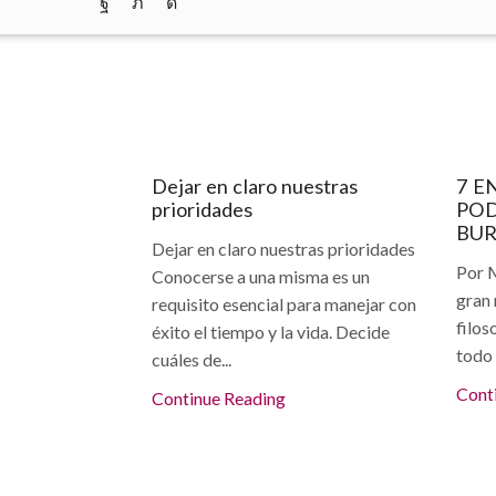
Facebook
Twitter
Instagram
Articulos
Ar
Dejar en claro nuestras
7 E
prioridades
POD
BU
Dejar en claro nuestras prioridades
Por M
Conocerse a una misma es un
gran 
requisito esencial para manejar con
filos
éxito el tiempo y la vida. Decide
todo 
cuáles de...
Cont
Continue Reading
Articulos
Ar