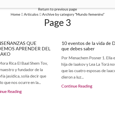
Return to previous page
Home
Articulos
Archive by category "Mundo femenino"
Page 3
ticulos
Mujer judía
NSEÑANZAS QUE
10 eventos de la vida de 
EMOS APRENDER DEL
que debes saber
RAKO
Por Menachem Posner 1. Ella e
ora Rica El Baal Shem Tov,
hija de Iaakov y Lea La Torá no
maestro y fundador de la
que las cuatro esposas de Iaa
ofía jasídica, solía decir que
dieron a luz...
lo que nos ocurre en la...
Continue Reading
inue Reading
ticulos
Articulos