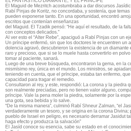
EL FANTASTICO DIAMANTE, Y EL PRINCIPE
El Maguid de Mezritch acostumbraba a dar discursos Jasídi
Rabí Pinjas de Koritz, no concordaba, y sostenía, que temas
pueden exponerse tanto. En una oportunidad, encontró arroja
escritos que contenían enseñanzas
del Maguid. El Tzadik pensó: “He aquí el resultado, de la fal
con conceptos delicados.”
Al ver esto el “Alter Rebe”, apaciguó a Rabí Pinjas con un e
Un príncipe enfermó, sin que los doctores le encuentren un 
dolencia agravó, descubrieron la existencia de un diamant
raro y precioso, que si se lo muele hasta convertirlo en polvo
tomar al paciente, sanará.
Luego de una breve búsqueda, encontraron la gema, en la c
mismísimo rey, única en el mundo. Los ministros, se apiadaro
teniendo en cuenta, que el príncipe, estaba tan enfermo, qu
capacidad para tragar el remedio.
Consultaron al rey, y este, respondió: La corona y la piedra 
son realmente preciadas, pero no tienen valor alguno, comp
príncipe. Vale la pena moler la piedra, solamente por la esp
una gota, sea bebida y lo salve.
“De la misma manera”, culminó Rabí Shneur Zalman, “el Jas
verdaderamente un tesoro, y se origina en la corona Divina; 
pueblo de Israel en peligro, es necesario derramar Jasidut ta
haga efecto y produzca la salvación”
El Jasíd conoce su esencia, sabe su estado en el conocimien