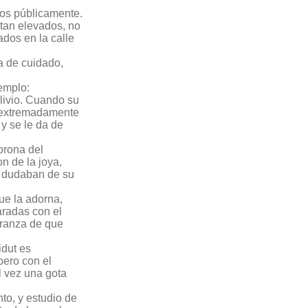
cos públicamente.
 tan elevados, no
dos en la calle
ta de cuidado,
jemplo:
alivio. Cuando su
e extremadamente
 y se le da de
orona del
n de la joya,
e dudaban de su
que la adorna,
aradas con el
eranza de que
idut es
pero con el
l vez una gota
to, y estudio de