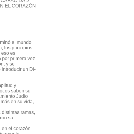
A CAPACIDAD
 EN EL CORAZÓN
uminó el mundo:
, los principios
r eso es
n por primera vez
ón, y se
 introducir un Di-
plitud y
 pocos saben su
samiento Judío
jamás en su vida,
s distintas ramas,
aron su
, en el corazón
ticamente.