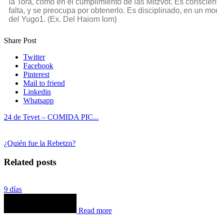
la Torá, como en el cumplimiento de las Mitzvot. Es conscien
falta, y se preocupa por obtenerlo. Es disciplinado, en un m
del Yugo1. (Ex. Del Haiom Iom)
Share Post
Twitter
Facebook
Pinterest
Mail to friend
Linkedin
Whatsapp
24 de Tevet – COMIDA PIC...
¿Quién fue la Rebetzn?
Related posts
9 días
Read more