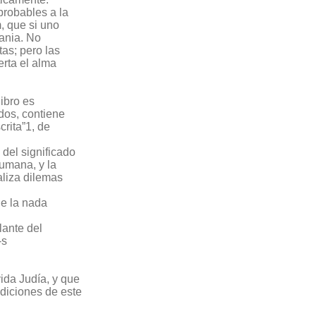
probables a la
m, que si uno
Tania. No
as; pero las
rta el alma
ibro es
dos, contiene
crita”1, de
 del significado
humana, y la
aliza dilemas
de la nada
lante del
-s
vida Judía, y que
ediciones de este