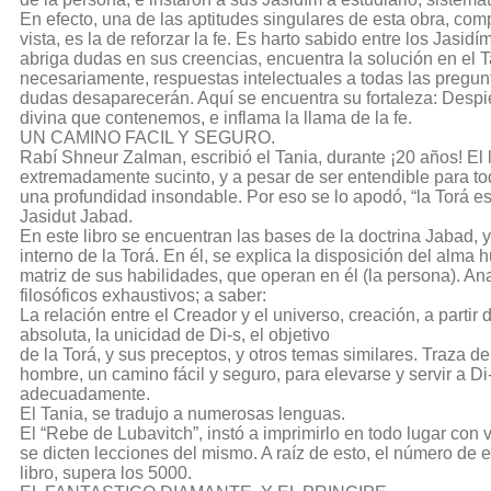
En efecto, una de las aptitudes singulares de esta obra, com
vista, es la de reforzar la fe. Es harto sabido entre los Jasidí
abriga dudas en sus creencias, encuentra la solución en el 
necesariamente, respuestas intelectuales a todas las pregunt
dudas desaparecerán. Aquí se encuentra su fortaleza: Despie
divina que contenemos, e inflama la llama de la fe.
UN CAMINO FACIL Y SEGURO.
Rabí Shneur Zalman, escribió el Tania, durante ¡20 años! El l
extremadamente sucinto, y a pesar de ser entendible para to
una profundidad insondable. Por eso se lo apodó, “la Torá es
Jasidut Jabad.
En este libro se encuentran las bases de la doctrina Jabad, y
interno de la Torá. En él, se explica la disposición del alma 
matriz de sus habilidades, que operan en él (la persona). An
filosóficos exhaustivos; a saber:
La relación entre el Creador y el universo, creación, a partir 
absoluta, la unicidad de Di-s, el objetivo
de la Torá, y sus preceptos, y otros temas similares. Traza de
hombre, un camino fácil y seguro, para elevarse y servir a Di
adecuadamente.
El Tania, se tradujo a numerosas lenguas.
El “Rebe de Lubavitch”, instó a imprimirlo en todo lugar con 
se dicten lecciones del mismo. A raíz de esto, el número de 
libro, supera los 5000.