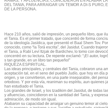
RAMAS, Y AFLUENCIAS, COINCIDIERON EN ALABAR L
DEL TANIA, PARA ARRAIGAR UN TEMOR A DI-S PURO,
DE LA PERSONA.
Hace 210 años, salió de impresión, un pequeño libro, que il
el Tania. Es el primer tratado, que concentró de forma concisa
de la ideología Jasídica, que presentó el Baal Shem Tov. Po
conocido, como “la Torá escrita”, del Jasidut. Cuando trajero
el Tania, a Rabí Leví Itzjak de Bardichev, lo tomo con devoci
concentró en su lectura. De repente exclamó: “¡El autor, logró
s tan grande, en un libro tan pequeño!”
RIQUEZA ESPIRITUAL.
Las ideas principales, y centrales del Tania, cobraron una am
aceptación tal, en el seno del pueblo Judío, que hoy en día
origen, y se convirtieron, en una parte inseparable, del pen
ortodoxo. Y por esta vía, reaniman su espíritu, aun quienes 
han estudiado el Tania.
Los grandes de Israel, y los tzadikim del Jasidut, de todas la
y afluencias, coincidieron en la santidad del Tania, y expres
admiración, de modo sin igual.
Alabaron su capacidad de arraigar un genuino temor al cielo
de la persona, e instaron a sus Jasidím a estudiarlo, sistemá