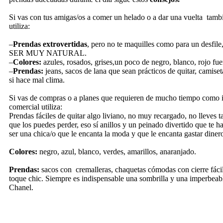
Si vas con tus amigas/os a comer un helado o a dar una vuelta tamb
utiliza:
–
Prendas extrovertidas
, pero no te maquilles como para un desf
SER MUY NATURAL.
–
Colores:
azules, rosados, grises,un poco de negro, blanco, rojo fuer
–
Prendas:
jeans, sacos de lana que sean prácticos de quitar, camise
si hace mal clima.
Si vas de compras o a planes que requieren de mucho tiempo como i
comercial utiliza:
Prendas fáciles de quitar algo liviano, no muy recargado, no lleves t
que los puedes perder, eso sí anillos y un peinado divertido que te h
ser una chica/o que le encanta la moda y que le encanta gastar diner
Colores:
negro, azul, blanco, verdes, amarillos, anaranjado.
Prendas:
sacos con cremalleras, chaquetas cómodas con cierre fácil
toque chic. Siempre es indispensable una sombrilla y una imperbeab
Chanel.