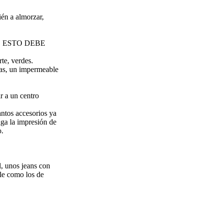
ién a almorzar,
ile, ESTO DEBE
te, verdes.
tas, un impermeable
r a un centro
antos accesorios ya
aga la impresión de
o.
, unos jeans con
le como los de