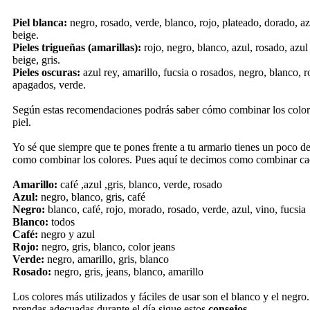
Piel blanca:
negro, rosado, verde, blanco, rojo, plateado, dorado, az
beige.
Pieles trigueñas (amarillas):
rojo, negro, blanco, azul, rosado, azul
beige, gris.
Pieles oscuras:
azul rey, amarillo, fucsia o rosados, negro, blanco, r
apagados, verde.
Según estas recomendaciones podrás saber cómo combinar los colore
piel.
Yo sé que siempre que te pones frente a tu armario tienes un poco d
como combinar los colores. Pues aquí te decimos como combinar ca
Amarillo:
café ,azul ,gris, blanco, verde, rosado
Azul:
negro, blanco, gris, café
Negro:
blanco, café, rojo, morado, rosado, verde, azul, vino, fucsia
Blanco:
todos
Café:
negro y azul
Rojo:
negro, gris, blanco, color jeans
Verde:
negro, amarillo, gris, blanco
Rosado:
negro, gris, jeans, blanco, amarillo
Los colores más utilizados y fáciles de usar son el blanco y el negro. 
prendas adecuadas durante el día sigue estos
consejos.