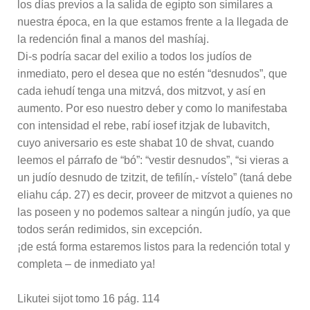
los días previos a la salida de egipto son similares a
nuestra época, en la que estamos frente a la llegada de
la redención final a manos del mashíaj.
Di-s podría sacar del exilio a todos los judíos de
inmediato, pero el desea que no estén “desnudos”, que
cada iehudí tenga una mitzvá, dos mitzvot, y así en
aumento. Por eso nuestro deber y como lo manifestaba
con intensidad el rebe, rabí iosef itzjak de lubavitch,
cuyo aniversario es este shabat 10 de shvat, cuando
leemos el párrafo de “bó”: “vestir desnudos”, “si vieras a
un judío desnudo de tzitzit, de tefilín,- vístelo” (taná debe
eliahu cáp. 27) es decir, proveer de mitzvot a quienes no
las poseen y no podemos saltear a ningún judío, ya que
todos serán redimidos, sin excepción.
¡de está forma estaremos listos para la redención total y
completa – de inmediato ya!
Likutei sijot tomo 16 pág. 114