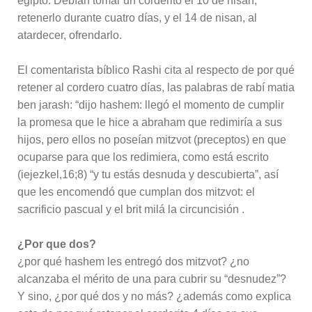
egipto. Debían tomar un corderito el 10 de nisan,
retenerlo durante cuatro días, y el 14 de nisan, al
atardecer, ofrendarlo.
El comentarista bíblico Rashi cita al respecto de por qué
retener al cordero cuatro días, las palabras de rabí matia
ben jarash: “dijo hashem: llegó el momento de cumplir
la promesa que le hice a abraham que redimiría a sus
hijos, pero ellos no poseían mitzvot (preceptos) en que
ocuparse para que los redimiera, como está escrito
(iejezkel,16;8) “y tu estás desnuda y descubierta”, así
que les encomendó que cumplan dos mitzvot: el
sacrificio pascual y el brit milá la circuncisión .
¿Por que dos?
¿por qué hashem les entregó dos mitzvot? ¿no
alcanzaba el mérito de una para cubrir su “desnudez”?
Y sino, ¿por qué dos y no más? ¿además como explica