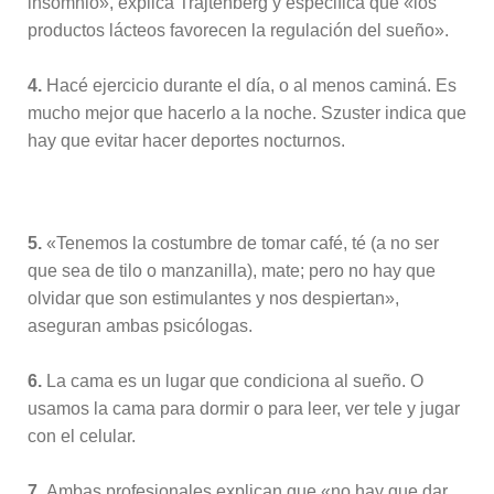
insomnio», explica Trajtenberg y especifica que «los
productos lácteos favorecen la regulación del sueño».
4.
Hacé ejercicio durante el día, o al menos caminá. Es
mucho mejor que hacerlo a la noche. Szuster indica que
hay que evitar hacer deportes nocturnos.
5.
«Tenemos la costumbre de tomar café, té (a no ser
que sea de tilo o manzanilla), mate; pero no hay que
olvidar que son estimulantes y nos despiertan»,
aseguran ambas psicólogas.
6.
La cama es un lugar que condiciona al sueño. O
usamos la cama para dormir o para leer, ver tele y jugar
con el celular.
7.
Ambas profesionales explican que «no hay que dar