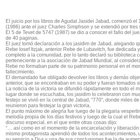
El juicio por los libros de Agudat Jasidei Jabad, comenzó el
(1986) ante el juez Charles Simphson y se extendió por tre
El 5 de Tevet de 5747 (1987) se dio a conocer el fallo del ju
de 40 paginas.
El juez tomó declaración a los jasidim de Jabad, alegando qu
Rebe Iosef Itzjak, anterior Rebe de Lubavitch, fue dedicada
completo a la comunidad, por lo tanto declaró su biblioteca 
perteneciente a la asociación de Jabad Mundial, al considera
Rebe no formaban parte de su patrimonio personal en el mo
fallecimiento.
El demandado fue obligado devolver los libros y demás obje
anterior, que se encontraban en su poder y fueran tomados si
La noticia de la victoria se difundió rápidamente en todo el 
lugar donde se escuchaba, los jasidim lo celebraron con muc
festejo se vivió en la central de Jabad, “770”, donde miles d
reunieron para festejar la gran victoria.
El punto máximo de alegría fue luego de la plegaria vesperti
melodía propia de los días festivos y luego de la cual el Re
discurso especial, en el que entre otras cosas dijo:
“… así como en el momento de la encarcelación y liberación 
mismo protagonista aprendió de todos los acontecimientos, u
su servicio a Di-s y una de sus conclusiones fue la de aument