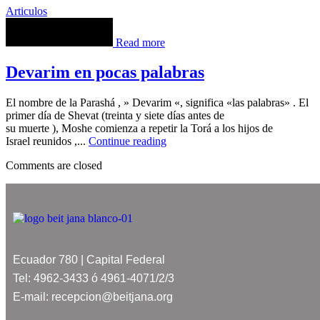
Articulos
Read more
Devarim en pocas palabras
El nombre de la Parashá , » Devarim «, significa «las palabras» . El
primer día de Shevat (treinta y siete días antes de
su muerte ), Moshe comienza a repetir la Torá a los hijos de
Israel reunidos ,...
Continue reading
Comments are closed
Ecuador 780 | Capital Federal
Tel: 4962-3433 ó 4961-4071/2/3
E-mail: recepcion@beitjana.org