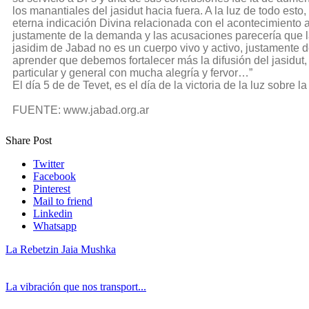
los manantiales del jasidut hacia fuera. A la luz de todo esto,
eterna indicación Divina relacionada con el acontecimiento 
justamente de la demanda y las acusaciones parecería que 
jasidim de Jabad no es un cuerpo vivo y activo, justamente
aprender que debemos fortalecer más la difusión del jasidut, 
particular y general con mucha alegría y fervor…”
El día 5 de de Tevet, es el día de la victoria de la luz sobre l
FUENTE: www.jabad.org.ar
Share Post
Twitter
Facebook
Pinterest
Mail to friend
Linkedin
Whatsapp
La Rebetzin Jaia Mushka
La vibración que nos transport...