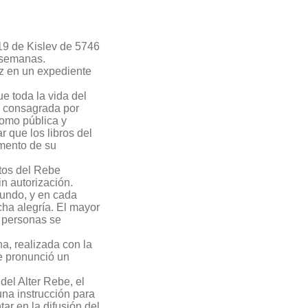
 19 de Kislev de 5746
s semanas.
ez en un expediente
e toda la vida del
 y consagrada por
como pública y
r que los libros del
mento de su
tos del Rebe
n autorización.
mundo, y en cada
ha alegría. El mayor
e personas se
na, realizada con la
be pronunció un
del Alter Rebe, el
na instrucción para
ar en la difusión del