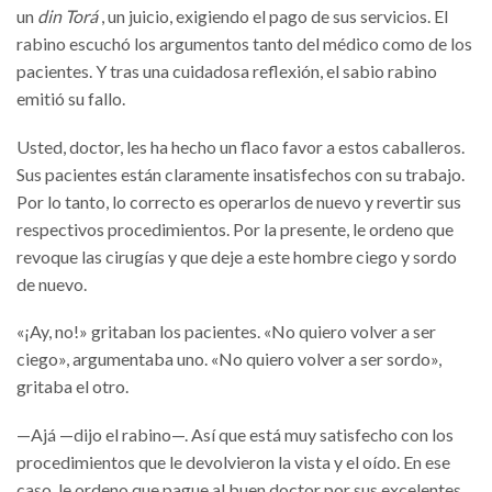
un
din Torá
, un juicio, exigiendo el pago de sus servicios. El
rabino escuchó los argumentos tanto del médico como de los
pacientes. Y tras una cuidadosa reflexión, el sabio rabino
emitió su fallo.
Usted, doctor, les ha hecho un flaco favor a estos caballeros.
Sus pacientes están claramente insatisfechos con su trabajo.
Por lo tanto, lo correcto es operarlos de nuevo y revertir sus
respectivos procedimientos. Por la presente, le ordeno que
revoque las cirugías y que deje a este hombre ciego y sordo
de nuevo.
«¡Ay, no!» gritaban los pacientes. «No quiero volver a ser
ciego», argumentaba uno. «No quiero volver a ser sordo»,
gritaba el otro.
—Ajá —dijo el rabino—. Así que está muy satisfecho con los
procedimientos que le devolvieron la vista y el oído. En ese
caso, le ordeno que pague al buen doctor por sus excelentes