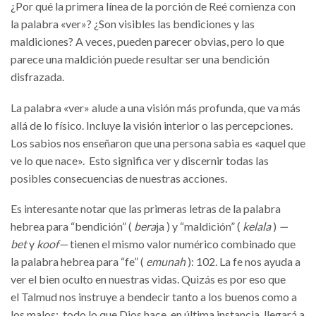
¿Por qué la primera línea de la porción de Reé comienza con
la palabra «ver»? ¿Son visibles las bendiciones y las
maldiciones? A veces, pueden parecer obvias, pero lo que
parece una maldición puede resultar ser una bendición
disfrazada.
La palabra «ver» alude a una visión más profunda, que va más
allá de lo físico. Incluye la visión interior o las percepciones.
Los sabios nos enseñaron que una persona sabia es «aquel que
ve lo que nace». Esto significa ver y discernir todas las
posibles consecuencias de nuestras acciones.
Es interesante notar que las primeras letras de la palabra
hebrea para “bendición” (
bera
ja ) y “maldición” (
kelala
)
—
bet
y
koof—
tienen el mismo valor numérico combinado que
la palabra hebrea para “fe” (
emunah
): 102. La fe nos ayuda a
ver el bien oculto en nuestras vidas. Quizás es por eso que
el Talmud nos instruye a bendecir tanto a los buenos como a
los malos; todo lo que Dios hace, en última instancia, llegará a