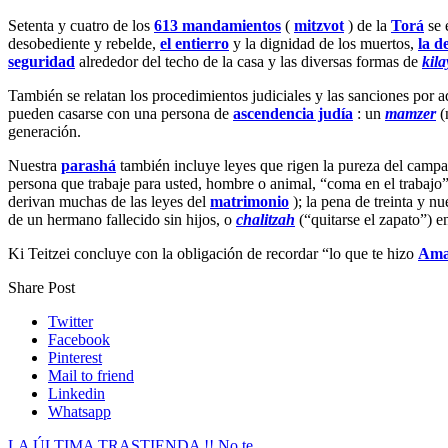
Setenta y cuatro de los
613 mandamientos
(
mitzvot
) de la
Torá
se 
desobediente y rebelde,
el entierro
y la dignidad de los muertos,
la d
seguridad
alrededor del techo de la casa y las diversas formas de
kil
También se relatan los procedimientos judiciales y las sanciones por a
pueden casarse con una persona de
ascendencia judía
: un
mamzer
(
generación.
Nuestra
parashá
también incluye leyes que rigen la pureza del campam
persona que trabaje para usted, hombre o animal, “coma en el trabajo”
derivan muchas de las leyes del
matrimonio
); la pena de treinta y n
de un hermano fallecido sin hijos, o
chalitzah
(“quitarse el zapato”) e
Ki Teitzei concluye con la obligación de recordar “lo que te hizo
Ama
Share Post
Twitter
Facebook
Pinterest
Mail to friend
Linkedin
Whatsapp
LA ÚLTIMA TRASTIENDA !! No te ...