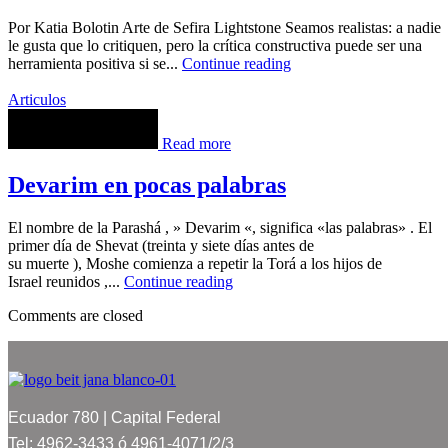
Por Katia Bolotin Arte de Sefira Lightstone Seamos realistas: a nadie
le gusta que lo critiquen, pero la crítica constructiva puede ser una
herramienta positiva si se...
Continue reading
Articulos
Read more
Devarim en pocas palabras
El nombre de la Parashá , » Devarim «, significa «las palabras» . El
primer día de Shevat (treinta y siete días antes de
su muerte ), Moshe comienza a repetir la Torá a los hijos de
Israel reunidos ,...
Continue reading
Comments are closed
Ecuador 780 | Capital Federal
Tel: 4962-3433 ó 4961-4071/2/3