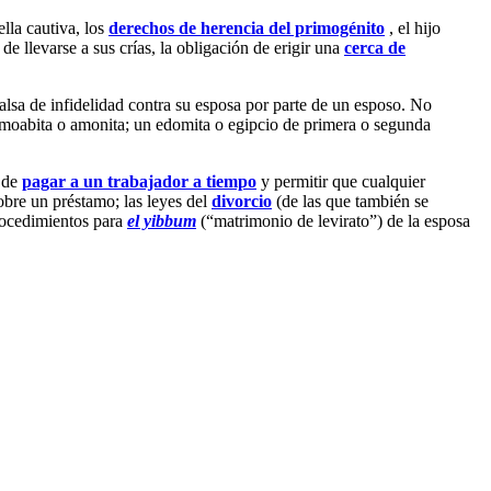
ella cautiva, los
derechos de herencia del primogénito
, el hijo
de llevarse a sus crías, la obligación de erigir una
cerca de
falsa de infidelidad contra su esposa por parte de un esposo. No
 moabita o amonita; un edomita o egipcio de primera o segunda
r de
pagar a un trabajador a tiempo
y permitir que cualquier
bre un préstamo; las leyes del
divorcio
(de las que también se
procedimientos para
el yibbum
(“matrimonio de levirato”) de la esposa