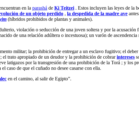
encuentran en la
parashá
de
Ki Teitzei
. Estos incluyen las leyes de la b
evolución de un objeto perdido
,
la despedida de la madre ave
antes 
ayim
(híbridos prohibidos de plantas y animales).
dulterio, violación o seducción de una joven soltera y por la acusación 
nacido de una relación adúltera o incestuosa); un varón de ascendencia
ento militar; la prohibición de entregar a un esclavo fugitivo; el debe
; el trato apropiado de un deudor y la prohibición de cobrar
intereses
so
ueve latigazos por la transgresión de una prohibición de la Torá ; y los 
n el caso de que el cuñado no desee casarse con ella.
lec
en el camino, al salir de Egipto”.