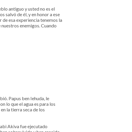
blo antiguo y usted no es el
 salvó de él, y en honor a ese
r de esa experiencia tenemos la
 de nuestros enemigos. Cuando
bió. Papus ben Iehuda, le
on lo que el agua es para los
en la tierra seca de los
Rabi Akiva fue ejecutado
 han sobrevivido y han crecido.