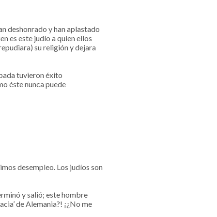
han deshonrado y han aplastado
n es este judío a quien ellos
epudiara) su religión y dejara
espada tuvieron éxito
omo éste nunca puede
ufrimos desempleo. Los judíos son
erminó y salió; este hombre
gracia’ de Alemania?! ¡¿No me