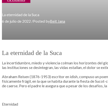
La eternidad de la Suca
6 de julio de 2022
/
Posted by
Beit Jana
La eternidad de la Suca
La incertidumbre, miedo y violencia colman los horizontes del glo
las instituciones se desintegran, las vidas estallan, el dolor se ex
Abraham Reisen (1876-1953) escritor en idish, compuso un poema,
físicamente frágil, en la que se habita durante la fiesta de Suco
de caerse. Pero el padre le asegura que a pesar de los desafíos, l
Eternidad