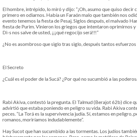
El hombre, intrépido, lo miró y dijo: “¡Oh, asumo que quiso decir
primero en odiarnos. Había un Faraón malo que también nos odió 
evento tenemos la fiesta de Pesaj. Siglos después, el malvado Ha
fiesta de Purim. Vinieron los griegos que intentaron oprimirnos 
Di-s nos salve de usted, ¡¡¡qué regocijo será!!!”
¿No es asombroso que siglo tras siglo, después tantos esfuerzos 
El Secreto
¿Cuál es el poder de la Sucá? ¿Por qué no sucumbió a las poderos
Rabi Akiva, contestó la pregunta. El Talmud (Berajot 62b) dice q
advirtió que estaba poniendo en peligro su vida. Rabi Akiva conte
peces. “La Torá es la supervivencia judía. Sí, estamos en peligro, 
romanos, moriríamos indudablemente”.
Hay Sucot que han sucumbido a las tormentas. Los judíos tambié
bárbaramente por los romanos. Pero, como la metáfora de Reisen n