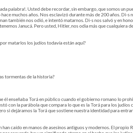
 cada palabra!. Usted debe recordar, sin embargo, que somos un pue
hace muchos años. Nos esclavizó durante más de 200 años. Di-s nos
man también nos odió, e intentó matarnos. Di-s nos salvó y en hono
y tenemos Janucá. Pero usted, Hitler, nos odia más que cualquiera
por matarlos los judíos todavía están aquí?
as tormentas de la historia?
ue él enseñaba Torá en público cuando el gobierno romano lo prohi
stó con la parábola que compara lo que es la Torá para los judíos c
pero si dejáramos la Torá que sostiene nuestra identidad para entrar 
n han caído en manos de asesinos antiguos y modernos. El propio 
os recuerda, hay un significado eterno en el hecho que los judíos