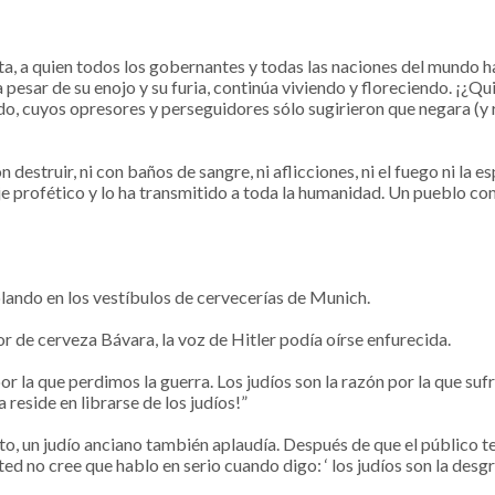
sta, a quien todos los gobernantes y todas las naciones del mundo 
esar de su enojo y su furia, continúa viviendo y floreciendo. ¡¿Quie
do, cuyos opresores y perseguidores sólo sugirieron que negara (y r
n destruir, ni con baños de sangre, ni aflicciones, ni el fuego ni la 
je profético y lo ha transmitido a toda la humanidad. Un pueblo c
lando en los vestíbulos de cervecerías de Munich.
lor de cerveza Bávara, la voz de Hitler podía oírse enfurecida.
 por la que perdimos la guerra. Los judíos son la razón por la que s
 reside en librarse de los judíos!”
rto, un judío anciano también aplaudía. Después de que el público t
ted no cree que hablo en serio cuando digo: ‘ los judíos son la des