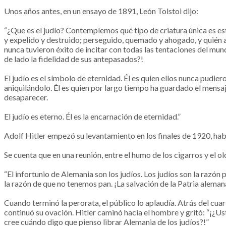
Unos años antes, en un ensayo de 1891, León Tolstoi dijo:
“¿Que es el judío? Contemplemos qué tipo de criatura única es e
y expelido y destruido; perseguido, quemado y ahogado, y quién a p
nunca tuvieron éxito de incitar con todas las tentaciones del mun
de lado la fidelidad de sus antepasados?!
El judío es el símbolo de eternidad. Él es quien ellos nunca pudiero
aniquilándolo. Él es quien por largo tiempo ha guardado el mensa
desaparecer.
El judío es eterno. Él es la encarnación de eternidad.”
Adolf Hitler empezó su levantamiento en los finales de 1920, hab
Se cuenta que en una reunión, entre el humo de los cigarros y el o
“El infortunio de Alemania son los judíos. Los judíos son la razón
la razón de que no tenemos pan. ¡La salvación de la Patria alemana
Cuando terminó la perorata, el público lo aplaudía. Atrás del cua
continuó su ovación. Hitler caminó hacia el hombre y gritó: “¡¿Us
cree cuándo digo que pienso librar Alemania de los judíos?!”