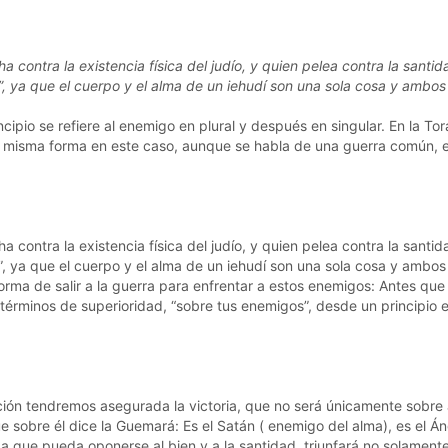
 contra la existencia física del judío, y quien pelea contra la santid
, ya que el cuerpo y el alma de un iehudí son una sola cosa y ambos 
ncipio se refiere al enemigo en plural y después en singular. En la To
a misma forma en este caso, aunque se habla de una guerra común, en
 contra la existencia física del judío, y quien pelea contra la santid
, ya que el cuerpo y el alma de un iehudí son una sola cosa y ambos s
forma de salir a la guerra para enfrentar a estos enemigos: Antes que
en términos de superioridad, “sobre tus enemigos”, desde un princip
ón tendremos asegurada la victoria, que no será únicamente sobre a
que sobre él dice la Guemará: Es el Satán ( enemigo del alma), es el Á
za que pueda oponerse al bien y a la santidad, triunfará no solamente