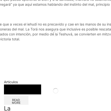
 entregará” ya que aquí estamos hablando del instinto del mal, principi
de que a veces el iehudí no es precavido y cae en las manos de su in
eras del mal. La Torá nos asegura que inclusive es posible rescatar 
ados con intención, por medio de la Teshuvá, se convierten en mitzvo
ctoria total.
Articulos
READ
MORE
La