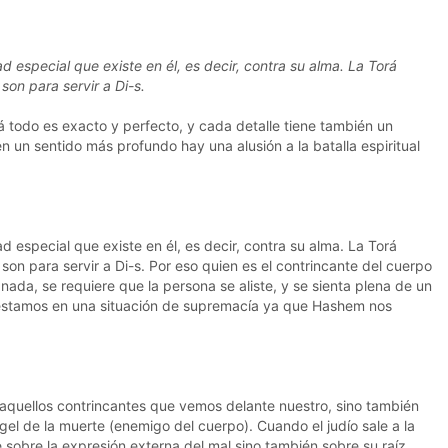
ad especial que existe en él, es decir, contra su alma. La Torá
son para servir a Di-s.
rá todo es exacto y perfecto, y cada detalle tiene también un
 un sentido más profundo hay una alusión a la batalla espiritual
ad especial que existe en él, es decir, contra su alma. La Torá
on para servir a Di-s. Por eso quien es el contrincante del cuerpo
 nada, se requiere que la persona se aliste, y se sienta plena de un
io estamos en una situación de supremacía ya que Hashem nos
quellos contrincantes que vemos delante nuestro, sino también
ngel de la muerte (enemigo del cuerpo). Cuando el judío sale a la
 sobre la expresión externa del mal sino también sobre su raíz