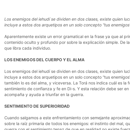
Los enemigos del iehudí se dividen en dos clases, existe quien lucha
incluye a estos dos arquetipos en un solo concepto “tus enemigos”
Aparentemente existe un error gramatical en la frase ya que al pri
contenido oculto y profundo por sobre la explicación simple. De l
que libra cada individuo.
LOS ENEMIGOS DEL CUERPO Y EL ALMA
Los enemigos del iehudí se dividen en dos clases, existe quien lucha
incluye a estos dos arquetipos en un solo concepto “tus enemigos”
también lo es del alma, y viceversa. La Torá nos indica cuál es la 
sentimiento de confianza y fe en Di-s. Y esta relación debe ser 
acompaña y ayuda a triunfar en la guerra.
SENTIMIENTO DE SUPERIORIDAD
Cuando salgamos a este enfrentamiento con semejante aproximaci
sobre la raíz primaria de todos los enemigos: el instinto del mal, 
guerra con el sentimiento tenaz de que en realidad no existe fuer