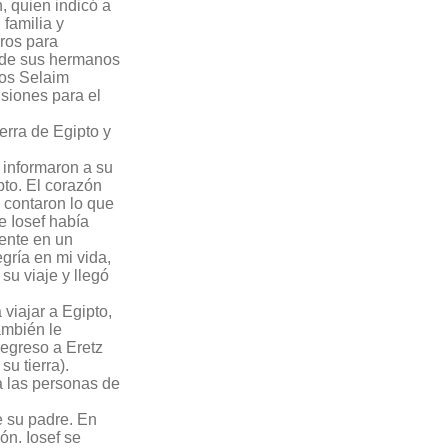
n, quien indicó a
 familia y
ros para
o de sus hermanos
tos Selaim
siones para el
erra de Egipto y
 informaron a su
to. El corazón
 contaron lo que
ue Iosef había
ente en un
ría en mi vida,
 su viaje y llegó
viajar a Egipto,
ambién le
regreso a Eretz
su tierra).
ta las personas de
e su padre. En
ón. Iosef se