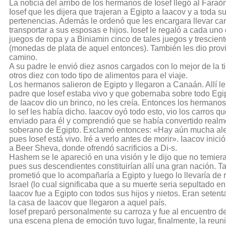
La noticia del arribo de los hermanos de Iosef llegó al Faraó
Iosef que les dijera que trajeran a Egipto a Iaacov y a toda su
pertenencias. Además le ordenó que les encargara llevar car
transportar a sus esposas e hijos. Iosef le regaló a cada un
juegos de ropa y a Biniamin cinco de tales juegos y trescien
(monedas de plata de aquel entonces). También les dio provi
camino.
A su padre le envió diez asnos cargados con lo mejor de la ti
otros diez con todo tipo de alimentos para el viaje.
Los hermanos salieron de Egipto y llegaron a Canaán. Allí le
padre que Iosef estaba vivo y que gobernaba sobre todo Egip
de Iaacov dio un brinco, no les creía. Entonces los hermanos
lo sef les había dicho. Iaacov oyó todo esto, vio los carros q
enviado para él y comprendió que se había convertido realm
soberano de Egipto. Exclamó entonces: «Hay aún mucha aleg
pues Iosef está vivo. Iré a verlo antes de morir». Iaacov inició
a Beer Sheva, donde ofrendó sacrificios a Di-s.
Hashem se le apareció en una visión y le dijo que no temiera 
pues sus descendientes constituirían allí una gran nación. T
prometió que lo acompañaría a Egipto y luego lo llevaría de 
Israel (lo cual significaba que a su muerte seria sepultado en 
Iaacov fue a Egipto con todos sus hijos y nietos. Eran seten
la casa de Iaacov que llegaron a aquel país.
Iosef preparó personalmente su carroza y fue al encuentro d
una escena plena de emoción tuvo lugar, finalmente, la reuni