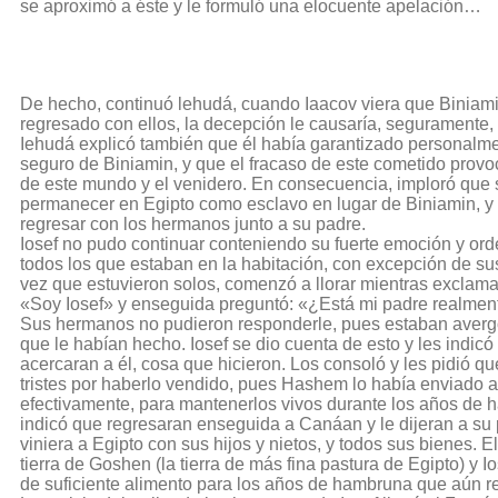
se aproximó a éste y le formuló una elocuente apelación…
De hecho, continuó lehudá, cuando Iaacov viera que Biniam
regresado con ellos, la decepción le causaría, seguramente
Iehudá explicó también que él había garantizado personalme
seguro de Biniamin, y que el fracaso de este cometido provo
de este mundo y el venidero. En consecuencia, imploró que s
permanecer en Egipto como esclavo en lugar de Biniamin, y
regresar con los hermanos junto a su padre.
Iosef no pudo continuar conteniendo su fuerte emoción y ord
todos los que estaban en la habitación, con excepción de s
vez que estuvieron solos, comenzó a llorar mientras exclam
«Soy Iosef» y enseguida preguntó: «¿Está mi padre realment
Sus hermanos no pudieron responderle, pues estaban averg
que le habían hecho. Iosef se dio cuenta de esto y les indicó
acercaran a él, cosa que hicieron. Los consoló y les pidió q
tristes por haberlo vendido, pues Hashem lo había enviado al
efectivamente, para mantenerlos vivos durante los años de 
indicó que regresaran enseguida a Canáan y le dijeran a su
viniera a Egipto con sus hijos y nietos, y todos sus bienes. El
tierra de Goshen (la tierra de más fina pastura de Egipto) y Io
de suficiente alimento para los años de hambruna que aún r