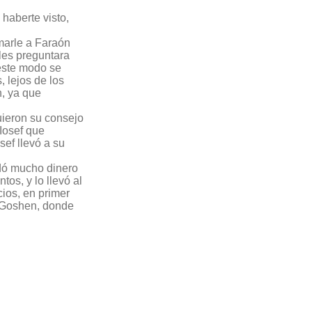
haberte visto,
rmarle a Faraón
les preguntara
este modo se
, lejos de los
n, ya que
uieron su consejo
Iosef que
sef llevó a su
udó mucho dinero
tos, y lo llevó al
cios, en primer
en Goshen, donde