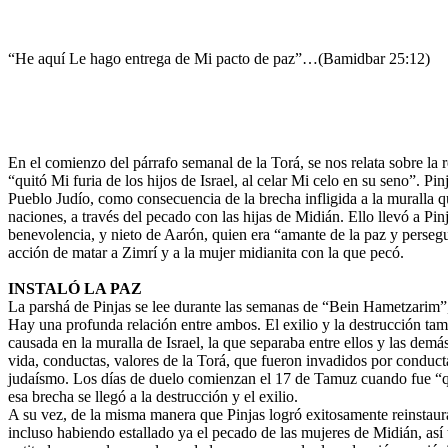
“He aquí Le hago entrega de Mi pacto de paz”…(Bamidbar 25:12)
En el comienzo del párrafo semanal de la Torá, se nos relata sobre la
“quitó Mi furia de los hijos de Israel, al celar Mi celo en su seno”. Pin
Pueblo Judío, como consecuencia de la brecha infligida a la muralla 
naciones, a través del pecado con las hijas de Midián. Ello llevó a Pi
benevolencia, y nieto de Aarón, quien era “amante de la paz y perseguid
acción de matar a Zimrí y a la mujer midianita con la que pecó.
INSTALÓ LA PAZ
La parshá de Pinjas se lee durante las semanas de “Bein Hametzarim”,
Hay una profunda relación entre ambos. El exilio y la destrucción t
causada en la muralla de Israel, la que separaba entre ellos y las demá
vida, conductas, valores de la Torá, que fueron invadidos por conductas 
judaísmo. Los días de duelo comienzan el 17 de Tamuz cuando fue “qu
esa brecha se llegó a la destrucción y el exilio.
A su vez, de la misma manera que Pinjas logró exitosamente reinstaurar
incluso habiendo estallado ya el pecado de las mujeres de Midián, así