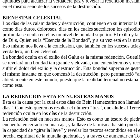
aptitudes para alcanzar la verdadera paz y revelar la redención mesián
en el mismo seno de los sucesos de la destrucción.
BIENESTAR CELESTIAL
Los días de las calamidades y destrucción, contienen en su interior la
como días duros, dolorosos, días en los cuales sucedieron los episodi
profunda se oculta en ellos un nivel de bondad superior. El exilio y la 
de Di-s, Quien es la “Esencia de la Bondad”, y a su vez está en la natu
Eso mismo nos lleva a la conclusión, que también en los sucesos acia
verdadero, un bien celestial.
La bondad oculta en el exilio del Galut es la misma redención, Gueul
se revelará una bondad tan grande y elevada, que entenderemos y rec
sufrir el dolor del exilio y la destrucción. Esta bondad superna se gest
el mismo instante en que comenzó la destrucción, pero permaneció “a
abiertamente en este mundo, puesto que la realidad terrenal no estaba
como esta.
LA REDENCIÓN ESTÁ EN NUESTRAS MANOS
Esta es la causa por la cual estos días de Bein Hametzarim son llama
días”. Con esto queremos resaltar el número “tres”, que alude al Terce
redención oculta en los días de la destrucción.
La redención está en nuestras manos. Esto es como un tesoro de piedr
encuentra encerrado en una caja, y la llave de la misma ha sido puesta
la capacidad de “girar la llave” y revelar los tesoros escondidos en el e
brecha espiritual de la muralla quebrada, y a través de aumentar en To