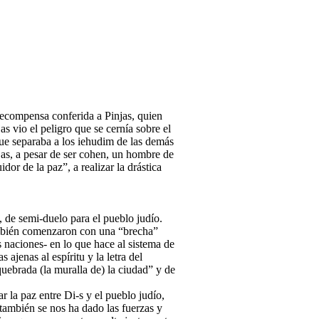
 recompensa conferida a Pinjas, quien
jas vio el peligro que se cernía sobre el
que separaba a los iehudim de las demás
njas, a pesar de ser cohen, un hombre de
or de la paz”, a realizar la drástica
 de semi-duelo para el pueblo judío.
ambién comenzaron con una “brecha”
s naciones- en lo que hace al sistema de
ajenas al espíritu y la letra del
ebrada (la muralla de) la ciudad” y de
 la paz entre Di-s y el pueblo judío,
 también se nos ha dado las fuerzas y