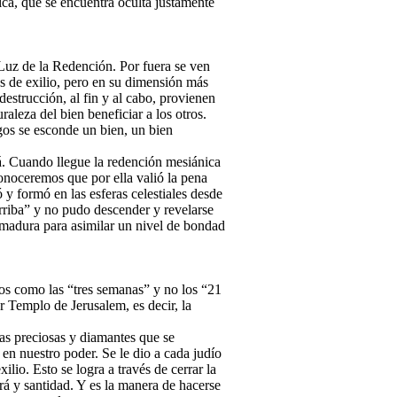
ica, que se encuentra oculta justamente
 Luz de la Redención. Por fuera se ven
os de exilio, pero en su dimensión más
destrucción, al fin y al cabo, provienen
raleza del bien beneficiar a los otros.
gos se esconde un bien, un bien
á. Cuando llegue la redención mesiánica
onoceremos que por ella valió la pena
ó y formó en las esferas celestiales desde
rriba” y no pudo descender y revelarse
 madura para asimilar un nivel de bondad
dos como las “tres semanas” y no los “21
r Templo de Jerusalem, es decir, la
as preciosas y diamantes que se
 en nuestro poder. Se le dio a cada judío
xilio. Esto se logra a través de cerrar la
rá y santidad. Y es la manera de hacerse