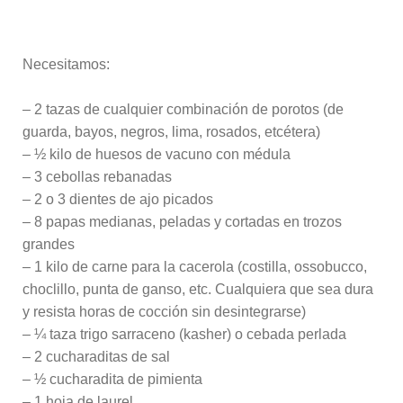
Necesitamos:
– 2 tazas de cualquier combinación de porotos (de
guarda, bayos, negros, lima, rosados, etcétera)
– ½ kilo de huesos de vacuno con médula
– 3 cebollas rebanadas
– 2 o 3 dientes de ajo picados
– 8 papas medianas, peladas y cortadas en trozos
grandes
– 1 kilo de carne para la cacerola (costilla, ossobucco,
choclillo, punta de ganso, etc. Cualquiera que sea dura
y resista horas de cocción sin desintegrarse)
– ¼ taza trigo sarraceno (kasher) o cebada perlada
– 2 cucharaditas de sal
– ½ cucharadita de pimienta
– 1 hoja de laurel