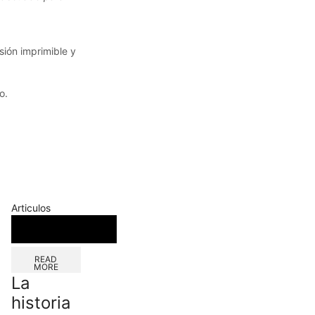
sión imprimible y
o.
Articulos
READ
MORE
La
historia