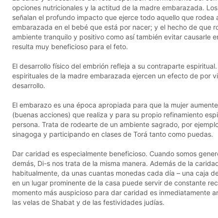
opciones nutricionales y la actitud de la madre embarazada. Lo
señalan el profundo impacto que ejerce todo aquello que rodea a
embarazada en el bebé que está por nacer; y el hecho de que r
ambiente tranquilo y positivo como así también evitar causarle 
resulta muy beneficioso para el feto.
El desarrollo físico del embrión refleja a su contraparte espiritual
espirituales de la madre embarazada ejercen un efecto de por v
desarrollo.
El embarazo es una época apropiada para que la mujer aumente 
(buenas acciones) que realiza y para su propio refinamiento espi
persona. Trata de rodearte de un ambiente sagrado, por ejemplo 
sinagoga y participando en clases de Torá tanto como puedas.
Dar caridad es especialmente beneficioso. Cuando somos gener
demás, Di-s nos trata de la misma manera. Además de la carida
habitualmente, da unas cuantas monedas cada día – una caja de
en un lugar prominente de la casa puede servir de constante reco
momento más auspicioso para dar caridad es inmediatamente a
las velas de Shabat y de las festividades judías.