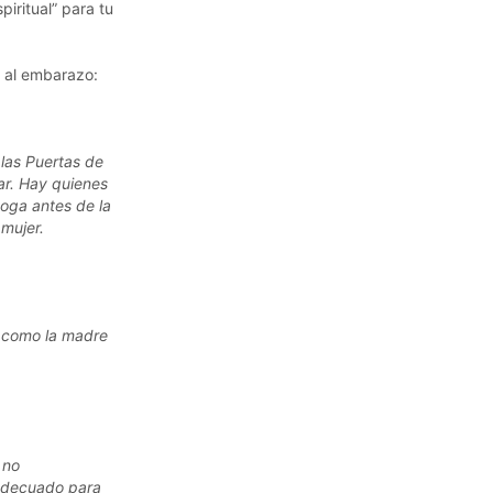
iritual” para tu
 al embarazo:
 las Puertas de
ar
. Hay quienes
goga antes de la
 mujer.
e como la madre
 no
 adecuado para