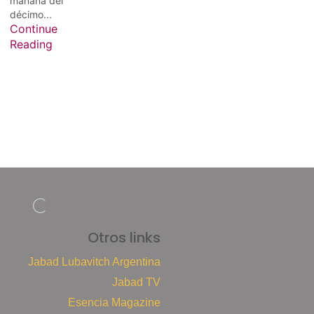
mañana del
décimo...
Continue
Reading
Otros links
Jabad Lubavitch Argentina
Jabad TV
Esencia Magazine