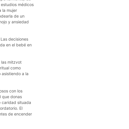
s estudios médicos
 la mujer
odearla de un
enojo y ansiedad
. Las decisiones
ida en el bebé en
las mitzvot
ritual como
asistiendo a la
osos con los
d que donas
 caridad situada
rdatorio. El
ntes de encender