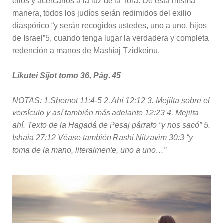
ellos y acercarlos a la luz de la Torá. De esta misma
manera, todos los judíos serán redimidos del exilio
diaspórico “y serán recogidos ustedes, uno a uno, hijos
de Israel”5, cuando tenga lugar la verdadera y completa
redención a manos de Mashíaj Tzidkeinu.
Likutei Sijot tomo 36, Pág. 45
NOTAS: 1.Shemot 11:4-5 2. Ahí 12:12 3. Mejilta sobre el
versículo y así también más adelante 12:23 4. Mejilta
ahí. Texto de la Hagadá de Pesaj párrafo “y nos sacó” 5.
Ishaia 27:12 Véase también Rashi Nitzavim 30:3 “y
toma de la mano, literalmente, uno a uno…”