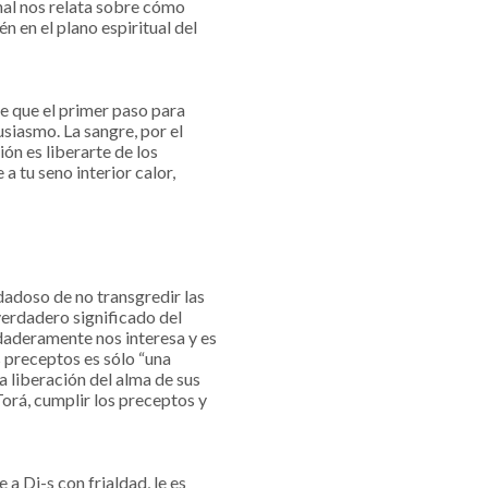
anal nos relata sobre cómo
 en el plano espiritual del
de que el primer paso para
usiasmo. La sangre, por el
ión es liberarte de los
a tu seno interior calor,
dadoso de no transgredir las
 verdadero significado del
rdaderamente nos interesa y es
s preceptos es sólo “una
la liberación del alma de sus
Torá, cumplir los preceptos y
a Di-s con frialdad, le es