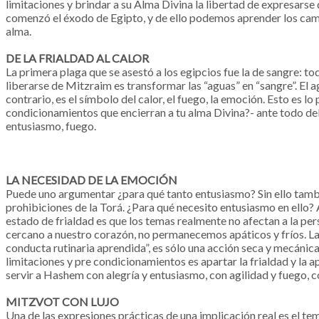
limitaciones y brindar a su Alma Divina la libertad de expresars
comenzó el éxodo de Egipto, y de ello podemos aprender los camino
alma.
DE LA FRIALDAD AL CALOR
La primera plaga que se asestó a los egipcios fue la de sangre: to
liberarse de Mitzraim es transformar las “aguas” en “sangre”. El ag
contrario, es el símbolo del calor, el fuego, la emoción. Esto es lo 
condicionamientos que encierran a tu alma Divina?- ante todo debe
entusiasmo, fuego.
LA NECESIDAD DE LA EMOCIÓN
Puede uno argumentar ¿para qué tanto entusiasmo? Sin ello tambi
prohibiciones de la Torá. ¿Para qué necesito entusiasmo en ello? A
estado de frialdad es que los temas realmente no afectan a la pe
cercano a nuestro corazón, no permanecemos apáticos y fríos. La f
conducta rutinaria aprendida”, es sólo una acción seca y mecánica. 
limitaciones y pre condicionamientos es apartar la frialdad y la a
servir a Hashem con alegría y entusiasmo, con agilidad y fuego,
MITZVOT CON LUJO
Una de las expresiones prácticas de una implicación real es el tem