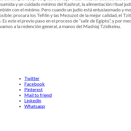
sumida y un cuidado mínimo del Kashrut, la alimentación ritual judía
también con el mínimo. Pero cuando un judío está entusiasmado y mov
ble: procura los Tefilín y las Mezuzot de la mejor calidad, el Tzi
s este el previo paso en el proceso de “salir de Egipto”, y por med
al vamos a la redención general, a manos del Mashíaj Tzidkeinu.
Twitter
Facebook
Pinterest
Mail to friend
Linkedin
Whatsapp