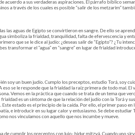
e de acuerdo a sus verdaderas aspiraciones. El párrafo bíblico sem
s a través de los cuales es posible “salir de los metzarim” también
das las aguas de Egipto se convirtieron en sangre. De ello se apren
ua simboliza la frialdad, tranquilidad, falta de efervescencia y ent
primero que se le dice al judío: ¿deseas salir de “Egipto”? ¿Tu intenc
s transformar el “agua” en “sangre” en lugar de frialdad introduce 
én soy un buen judío. Cumplo los preceptos, estudio Torá, soy cui
 eso se le responde que la frialdad la raíz primera de todo mal. El
rsona. Vemos en la práctica que cuando se trata de un tema que ve
rialdad es un síntoma de que la relación del judío con la Torá y su
Este estado es el principio de la caída. Por ello, el primer paso en 
patía, e introducir en su lugar calor y entusiasmo. Se debe estudiar 
 como nos vinculamos con aquello que nos incumbe y mueve.
a de cumplir los preceptos con lujo- hidur mitzvá. Cuando uno sirve 